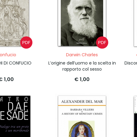
PDF
PDF
onfucio
Darwin Charles
HI DI CONFUCIO
L’origine dell’uomo e la scelta in
Discor
rapporto col sesso
€ 1,00
€ 1,00