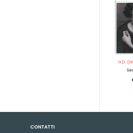
H.D. (H
Se
CONTATTI