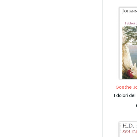
Goethe J
I dolori de