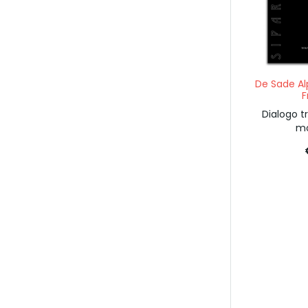
De Sade A
F
Dialogo t
mo