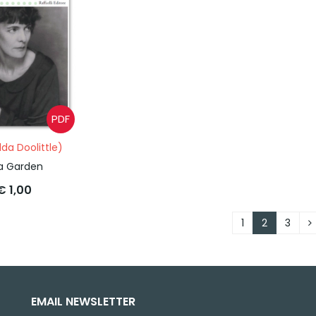
PDF
ilda Doolittle)
a Garden
€ 1,00
1
2
3
EMAIL NEWSLETTER