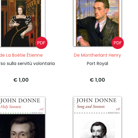
PDF
PDF
de La Boétie Étienne
De Montherlant Henry
so sulla servitù volontaria
Port Royal
€ 1,00
€ 1,00