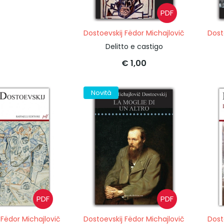
PDF
Dostoevskij Fëdor Michajlovič
Dost
Delitto e castigo
€ 1,00
Novità
PDF
PDF
 Fëdor Michajlovič
Dostoevskij Fëdor Michajlovič
Dost