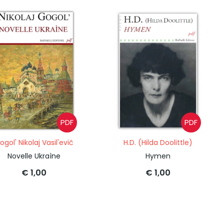
PDF
PDF
ogol' Nikolaj Vasil'evič
H.D. (Hilda Doolittle)
Novelle Ukraìne
Hymen
€ 1,00
€ 1,00