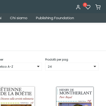
0
i
Chi siamo
Publishing Foundation
per
Prodotti per pag
etico A-Z
24