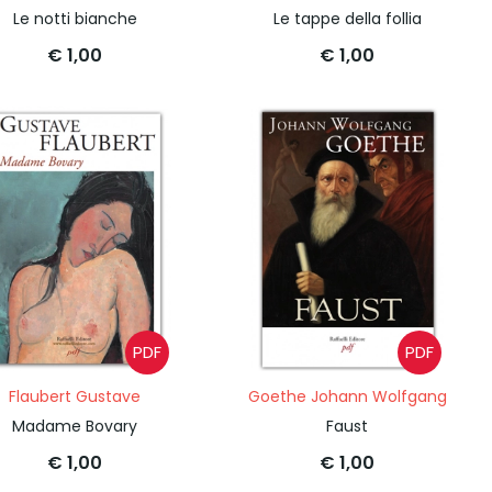
Le notti bianche
Le tappe della follia
€ 1,00
€ 1,00
PDF
PDF
Flaubert Gustave
Goethe Johann Wolfgang
Madame Bovary
Faust
€ 1,00
€ 1,00