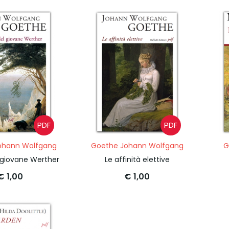
PDF
PDF
ohann Wolfgang
Goethe Johann Wolfgang
G
l giovane Werther
Le affinità elettive
€ 1,00
€ 1,00