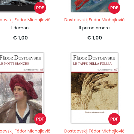
PDF
PDF
oevskij Fëdor Michajlovič
Dostoevskij Fëdor Michajlovič
I demoni
Il primo amore
€ 1,00
€ 1,00
PDF
PDF
oevskij Fëdor Michajlovič
Dostoevskij Fëdor Michajlovič