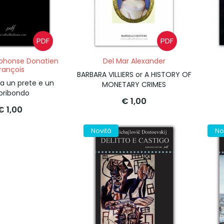
PDF
PDF
lphonse Donatien
Del Mar Alexander
rançois
BARBARA VILLIERS or A HISTORY OF
ra un prete e un
MONETARY CRIMES
ribondo
€ 1,00
€ 1,00
Novità
No