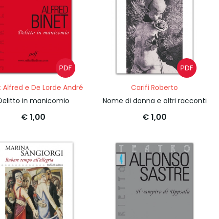
PDF
PDF
t Alfred e De Lorde André
Carifi Roberto
Delitto in manicomio
Nome di donna e altri racconti
€ 1,00
€ 1,00