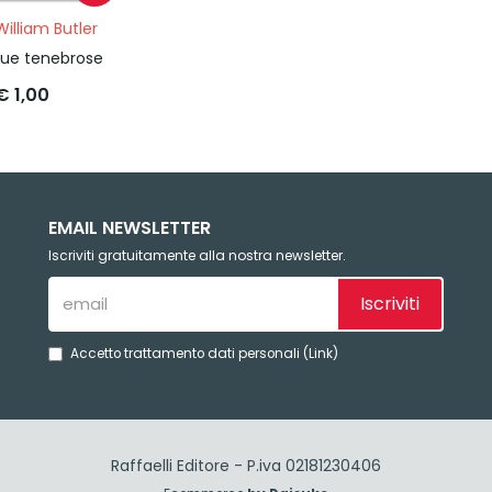
illiam Butler
que tenebrose
€ 1,00
EMAIL NEWSLETTER
Iscriviti gratuitamente alla nostra newsletter.
Iscriviti
Accetto trattamento dati personali (
Link
)
Raffaelli Editore - P.iva 02181230406