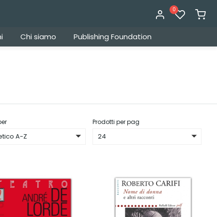
0
i
Chi siamo
Publishing Foundation
per
Prodotti per pag
etico A-Z
24