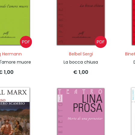
PDF
PDF
g Hermann
Belbel Sergi
Bine
l'amore muore
La bocca chiusa
€ 1,00
€ 1,00