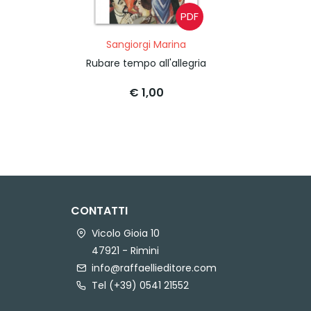
PDF
Sangiorgi Marina
Rubare tempo all'allegria
€ 1,00
CONTATTI
Vicolo Gioia 10
47921 - Rimini
info@raffaellieditore.com
Tel (+39) 0541 21552