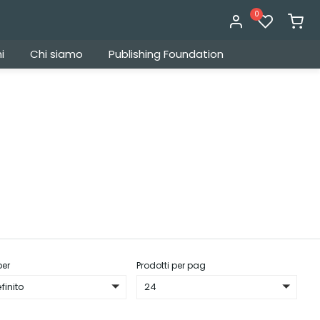
0
i
Chi siamo
Publishing Foundation
per
Prodotti per pag
finito
24