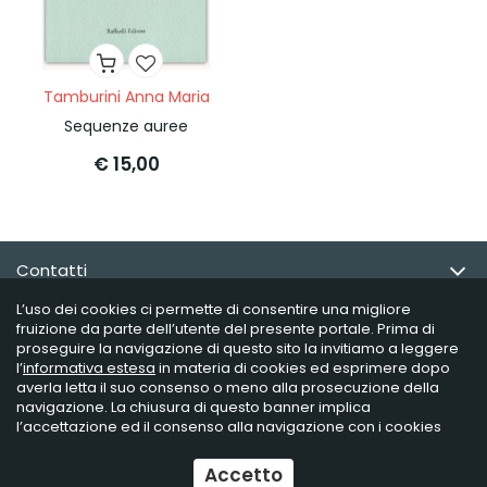
Tamburini Anna Maria
Sequenze auree
€ 15,00
Contatti
L’uso dei cookies ci permette di consentire una migliore
Email Newsletter
fruizione da parte dell’utente del presente portale. Prima di
proseguire la navigazione di questo sito la invitiamo a leggere
l’
informativa estesa
in materia di cookies ed esprimere dopo
Info utili
averla letta il suo consenso o meno alla prosecuzione della
navigazione. La chiusura di questo banner implica
l’accettazione ed il consenso alla navigazione con i cookies
Raffaelli Editore - P.iva 02181230406
Accetto