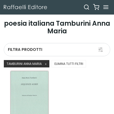
poesia italiana Tamburini Anna
Maria
Toggle
FILTRA PRODOTTI
navigati
TAMBURINI ANNA MARIA
ELIMINA TUTTI FILTRI
X