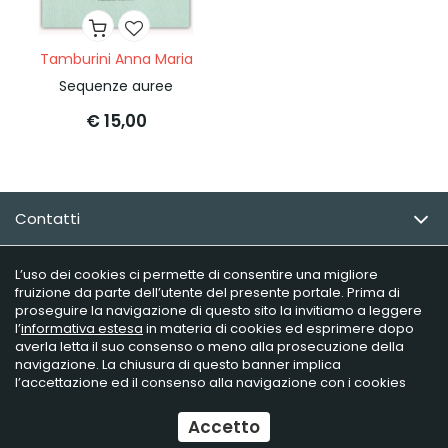
Tamburini Anna Maria
Sequenze auree
€ 15,00
Contatti
Email Newsletter
L’uso dei cookies ci permette di consentire una migliore
fruizione da parte dell’utente del presente portale. Prima di
proseguire la navigazione di questo sito la invitiamo a leggere
Info utili
l’
informativa estesa
in materia di cookies ed esprimere dopo
averla letta il suo consenso o meno alla prosecuzione della
navigazione. La chiusura di questo banner implica
l’accettazione ed il consenso alla navigazione con i cookies
Raffaelli Editore - P.iva 02181230406
Ecommerce
by Daisuke
Accetto