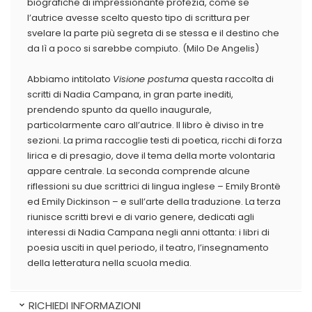
biografiche di impressionante profezia, come se
l’autrice avesse scelto questo tipo di scrittura per
svelare la parte più segreta di se stessa e il destino che
da lì a poco si sarebbe compiuto. (Milo De Angelis)
Abbiamo intitolato
Visione postuma
questa raccolta di
scritti di Nadia Campana, in gran parte inediti,
prendendo spunto da quello inaugurale,
particolarmente caro all’autrice. Il libro è diviso in tre
sezioni. La prima raccoglie testi di poetica, ricchi di forza
lirica e di presagio, dove il tema della morte volontaria
appare centrale. La seconda comprende alcune
riflessioni su due scrittrici di lingua inglese – Emily Brontë
ed Emily Dickinson – e sull’arte della traduzione. La terza
riunisce scritti brevi e di vario genere, dedicati agli
interessi di Nadia Campana negli anni ottanta: i libri di
poesia usciti in quel periodo, il teatro, l’insegnamento
della letteratura nella scuola media.
RICHIEDI INFORMAZIONI