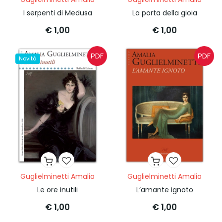
I serpenti di Medusa
La porta della gioia
€ 1,00
€ 1,00
PDF
PDF
Novità
Guglielminetti Amalia
Guglielminetti Amalia
Le ore inutili
L’amante ignoto
€ 1,00
€ 1,00