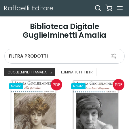
Biblioteca Digitale
Guglielminetti Amalia
Toggle
FILTRA PRODOTTI
navigati
GUGLIELMINETTI AMALIA
ELIMINA TUTTI FILTRI
X
PDF
PDF
Novità
Novità