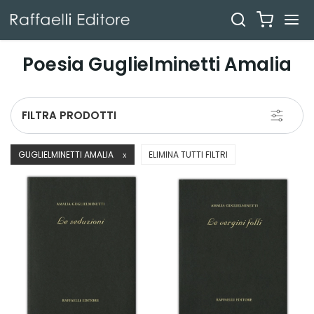
Poesia Guglielminetti Amalia
Toggle
FILTRA PRODOTTI
navigati
GUGLIELMINETTI AMALIA
ELIMINA TUTTI FILTRI
X