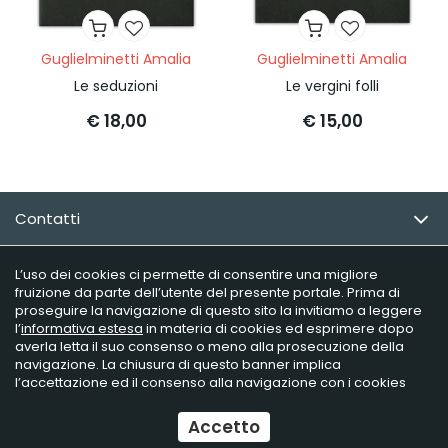
Guglielminetti Amalia
Guglielminetti Amalia
Le seduzioni
Le vergini folli
€ 18,00
€ 15,00
Contatti
Email Newsletter
L’uso dei cookies ci permette di consentire una migliore
fruizione da parte dell’utente del presente portale. Prima di
proseguire la navigazione di questo sito la invitiamo a leggere
Info utili
l’
informativa estesa
in materia di cookies ed esprimere dopo
averla letta il suo consenso o meno alla prosecuzione della
navigazione. La chiusura di questo banner implica
l’accettazione ed il consenso alla navigazione con i cookies
Raffaelli Editore - P.iva 02181230406
Ecommerce
by Daisuke
Accetto