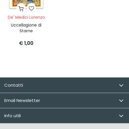
De' Medici Lorenzo
Uccellagione di
Starne
€ 1,00
Contatti
Email Newsletter
Info utili