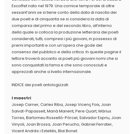
Escoffet nato nel 1979. Una cornice temporale di oltre
sessant’anni se si tiene conto della data di nascita dei
due poeti e di cinquanta se si considera la data di
comparsa del primo e del secondo libro, all’interno
della quale si colloca la produzione letteraria dei poeti
considerati, tutti, compresi i più giovani, in possesso di
premi importanti e con un’opera che gode del
consenso del pubblico e della critica. In queste pagine il
lettore troverà accanto ai poeti più giovani nomi che si
sono conquistati la fama e che sono conosciuti e
apprezzati anche a livello internazionale.
INDICE dei poeti antologizzati
I maestri
Josep Carner, Carles Riba, Josep Vicenç Foix, Joan
Salvat-Papasseit, Marià Manent, Pere Quart, Màrius
Torres, Bartomeu Rosselló-Pòrcel, Salvador Espriu, Joan
Vinyoli, Joan Brossa, Joan Perucho, Gabriel Ferrater,
Vicent Andrés i Estellés, Blai Bonet.