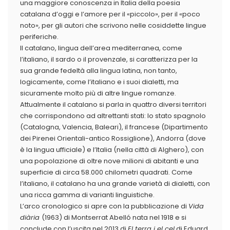
una maggiore conoscenza in Italia della poesia
catalana d’oggi e l’amore per il «piccolo», per il «poco
noto», per gli autori che scrivono nelle cosiddette lingue
periferiche.
Il catalano, lingua dell’area mediterranea, come
l’italiano, il sardo o il provenzale, si caratterizza per la
sua grande fedeltà alla lingua latina, non tanto,
logicamente, come l’italiano e i suoi dialetti, ma
sicuramente molto più di altre lingue romanze.
Attualmente il catalano si parla in quattro diversi territori
che corrispondono ad altrettanti stati: lo stato spagnolo
(Catalogna, Valencia, Baleari), il francese (Dipartimento
dei Pirenei Orientali-antico Rossiglione), Andorra (dove
è la lingua ufficiale) e l’Italia (nella città di Alghero), con
una popolazione di oltre nove milioni di abitanti e una
superficie di circa 58.000 chilometri quadrati. Come
l’italiano, il catalano ha una grande varietà di dialetti, con
una ricca gamma di varianti linguistiche.
L’arco cronologico si apre con la pubblicazione di
Vida
diària
(1963) di Montserrat Abelló nata nel 1918 e si
conclude con l’uscita nel 2013 di
El terra i el cel
di Eduard