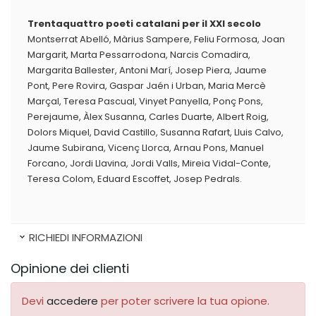
Trentaquattro poeti catalani per il XXI secolo
Montserrat Abelló, Màrius Sampere, Feliu Formosa, Joan
Margarit, Marta Pessarrodona, Narcis Comadira,
Margarita Ballester, Antoni Marí, Josep Piera, Jaume
Pont, Pere Rovira, Gaspar Jaén i Urban, Maria Mercè
Marçal, Teresa Pascual, Vinyet Panyella, Ponç Pons,
Perejaume, Àlex Susanna, Carles Duarte, Albert Roig,
Dolors Miquel, David Castillo, Susanna Rafart, Lluis Calvo,
Jaume Subirana, Vicenç Llorca, Arnau Pons, Manuel
Forcano, Jordi Llavina, Jordi Valls, Mireia Vidal-Conte,
Teresa Colom, Eduard Escoffet, Josep Pedrals.
RICHIEDI INFORMAZIONI
Opinione dei clienti
Devi
accedere
per poter scrivere la tua opione.