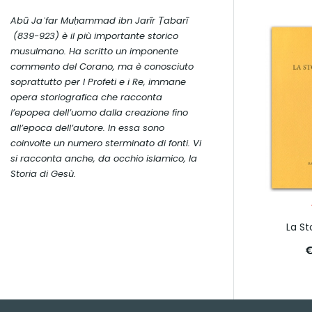
Abū Jaʿfar Muḥammad ibn Jarīr Ṭabarī
(839-923) è il più importante storico
musulmano. Ha scritto un imponente
commento del
Corano
, ma è conosciuto
soprattutto per
I Profeti e i Re
, immane
opera storiografica che racconta
l’epopea dell’uomo dalla creazione fino
all’epoca dell’autore. In essa sono
coinvolte un numero sterminato di fonti. Vi
si racconta anche, da occhio islamico, la
Storia di Gesù.
La St
€