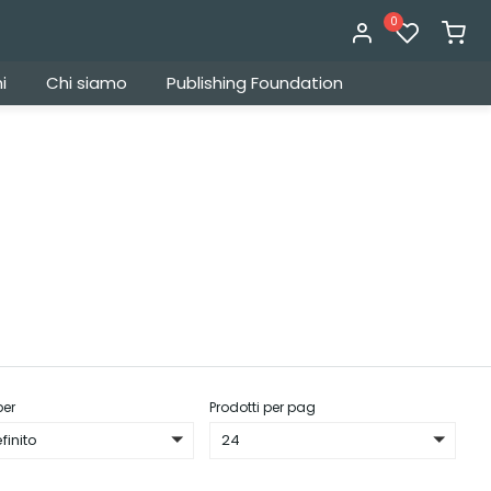
0
i
Chi siamo
Publishing Foundation
per
Prodotti per pag
finito
24