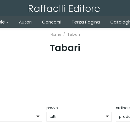
ale
Autori
Concorsi
Terza Pagina
Catalogh
Home
Tabari
Tabari
prezzo
ordina 
tutti
prede