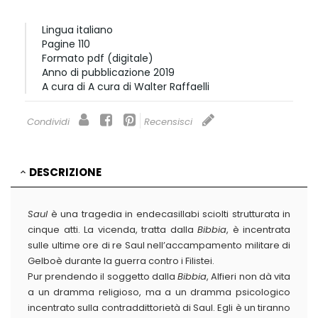
Lingua
italiano
Pagine
110
Formato
pdf (digitale)
Anno di pubblicazione
2019
A cura di
A cura di Walter Raffaelli
Condividi
Recensisci
DESCRIZIONE
Saul
è una tragedia in endecasillabi sciolti strutturata in
cinque atti. La vicenda, tratta dalla
Bibbia
, è incentrata
sulle ultime ore di re Saul nell’accampamento militare di
Gelboè durante la guerra contro i Filistei.
Pur prendendo il soggetto dalla
Bibbia
, Alfieri non dà vita
a un dramma religioso, ma a un dramma psicologico
incentrato sulla contraddittorietà di Saul. Egli è un tiranno