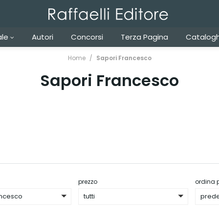
ale
Autori
Concorsi
Terza Pagina
Catalogh
Home
Sapori Francesco
Sapori Francesco
prezzo
ordina 
ancesco
tutti
prede