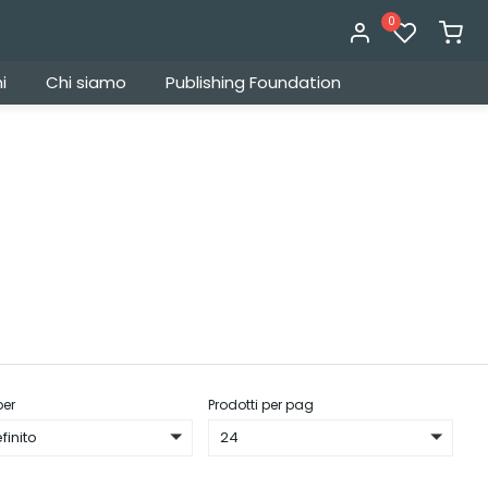
0
i
Chi siamo
Publishing Foundation
per
Prodotti per pag
finito
24