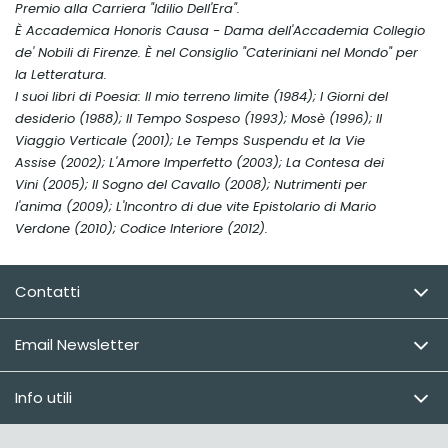
Premio alla Carriera "Idilio Dell'Era".
È Accademica Honoris Causa - Dama dell'Accademia Collegio
de' Nobili di Firenze. È nel Consiglio "Cateriniani nel Mondo" per
la Letteratura.
I suoi libri di Poesia:
Il mio terreno limite
(1984);
I Giorni del
desiderio
(1988);
Il Tempo Sospeso
(1993);
Mosè
(1996);
Il
Viaggio Verticale
(2001);
Le Temps Suspendu et la Vie
Assise
(2002);
L'Amore Imperfetto
(2003);
La Contesa dei
Vini
(2005);
Il Sogno del Cavallo
(2008);
Nutrimenti per
l'anima
(2009);
L'Incontro di due vite Epistolario di Mario
Verdone
(2010);
Codice Interiore
(2012).
Contatti
Email Newsletter
Info utili