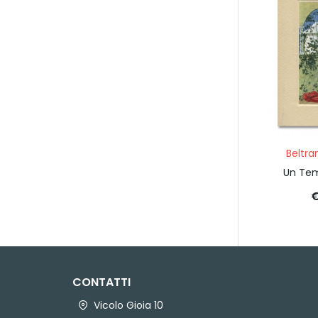
Beltra
Un Tem
€
CONTATTI
Vicolo Gioia 10