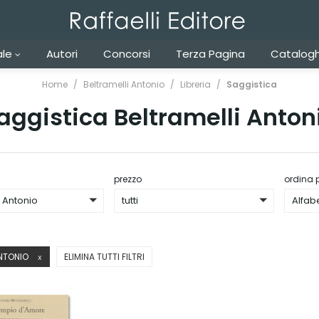
ale
Autori
Concorsi
Terza Pagina
Catalogh
Home
Beltramelli Antonio
Libreria
Saggistica
aggistica Beltramelli Anton
prezzo
ordina 
i Antonio
tutti
Alfab
ANTONIO
ELIMINA TUTTI FILTRI
X