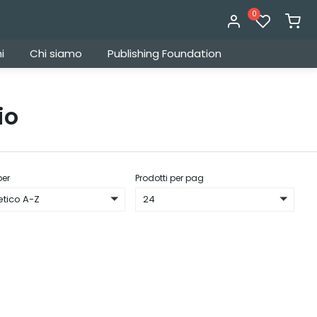
0
i
Chi siamo
Publishing Foundation
io
per
Prodotti per pag
etico A-Z
24