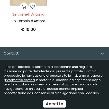
Beltramelli Antonio
Un Tempio d’Amore
€ 10,00
Contatti
Email Newsletter
L’uso dei cookies ci permette di consentire una migliore
fruizione da parte dell’utente del presente portale. Prima di
proseguire la navigazione di questo sito la invitiamo a leggere
Info utili
l’
informativa estesa
in materia di cookies ed esprimere dopo
averla letta il suo consenso o meno alla prosecuzione della
navigazione. La chiusura di questo banner implica
l’accettazione ed il consenso alla navigazione con i cookies
Raffaelli Editore - P.iva 02181230406
Ecommerce
by Daisuke
Accetto