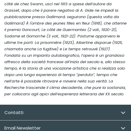
côté de chez Swann
, uscì nel 1913 a spese dell’autore da
Grasset, dopo che il parere negativo di A. Gide ne impedì la
pubblicazione presso Gallimard; seguirono (questa volta da
Gallimard)
À l'ombre des jeunes filles en fleur
(1918), che ottenne
il premio Goncourt,
Le côté de Guermantes
(2 voll., 1920-21),
Sodome et Gomorrhe
(3 voll., 1921-22). Postume apparvero le
ultime tre parti:
La prisonnière
(1923),
Albertine disparue
(1925,
chiamata anche
La fugitive
) e
Le temps retrouvé
(1927).
Fondata su un impianto autobiografico, l’opera è un grandioso
affresco della società francese all’inizio del secolo e, allo stesso
tempo, è la storia di una vocazione artistica che si realizza solo
dopo una lunga esperienza di tempo “perduto”, tempo che
nell’arte è possibile ritrovare e rivivere nella sua verità. La
Recherche
trascende il clima decadente, che pure la sostanzia,
per collocarsi agli apici dell’esperienza letteraria del XX secolo.
Contatti
Email Newsletter