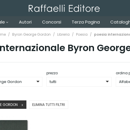
ale
Autori
Concorsi
Terza Pagina
Catalogh
ome
Byron George Gordon
Libreria
Poesia
poesia internazion
internazionale Byron Georg
prezzo
ordina 
rge Gordon
tutti
Alfab
GE GORDON
ELIMINA TUTTI FILTRI
X