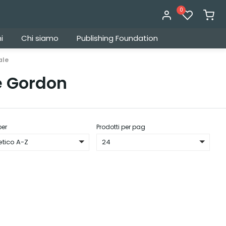
0
i
Chi siamo
Publishing Foundation
ale
e Gordon
per
Prodotti per pag
etico A-Z
24