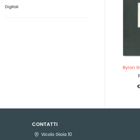
Digitali
Byron 
€
CONTATTI
Vicolo Gioia 10