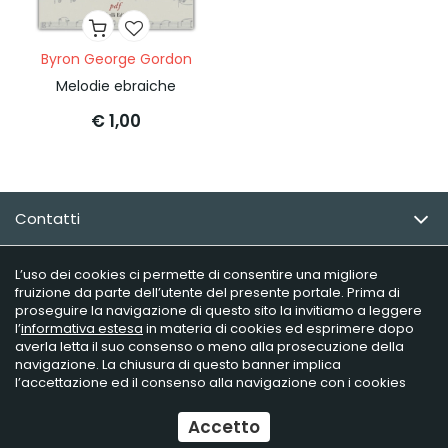
Byron George Gordon
Melodie ebraiche
€ 1,00
Contatti
Email Newsletter
L’uso dei cookies ci permette di consentire una migliore
fruizione da parte dell’utente del presente portale. Prima di
proseguire la navigazione di questo sito la invitiamo a leggere
Info utili
l’
informativa estesa
in materia di cookies ed esprimere dopo
averla letta il suo consenso o meno alla prosecuzione della
navigazione. La chiusura di questo banner implica
l’accettazione ed il consenso alla navigazione con i cookies
Raffaelli Editore - P.iva 02181230406
Ecommerce
by Daisuke
Accetto