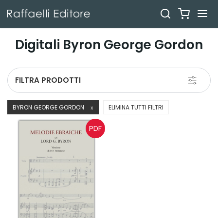
Digitali Byron George Gordon
Toggle
FILTRA PRODOTTI
navigati
BYRON GEORGE GORDON
ELIMINA TUTTI FILTRI
X
PDF