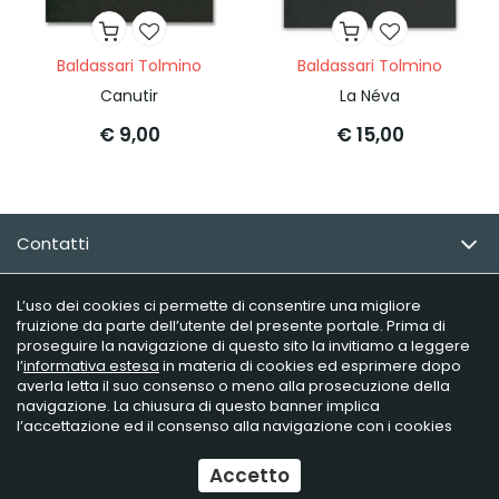
Baldassari Tolmino
Baldassari Tolmino
Canutir
La Néva
€ 9,00
€ 15,00
Contatti
Email Newsletter
L’uso dei cookies ci permette di consentire una migliore
fruizione da parte dell’utente del presente portale. Prima di
proseguire la navigazione di questo sito la invitiamo a leggere
Info utili
l’
informativa estesa
in materia di cookies ed esprimere dopo
averla letta il suo consenso o meno alla prosecuzione della
navigazione. La chiusura di questo banner implica
l’accettazione ed il consenso alla navigazione con i cookies
Raffaelli Editore - P.iva 02181230406
Ecommerce
by Daisuke
Accetto