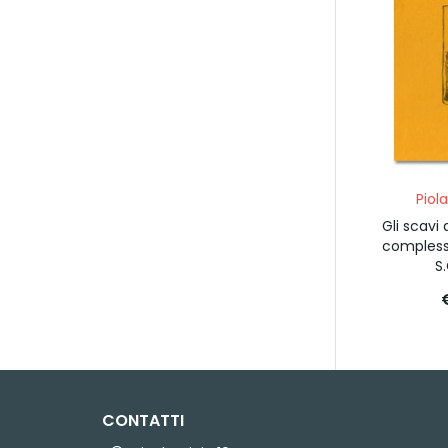
Piol
Gli scavi
compless
S.
CONTATTI