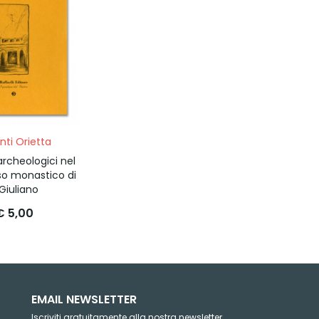
anti Orietta
 archeologici nel
o monastico di
Giuliano
€ 5,00
EMAIL NEWSLETTER
Iscriviti gratuitamente alla nostra newsletter.