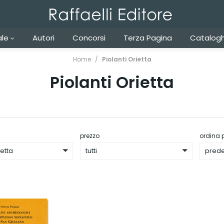
ale
Autori
Concorsi
Terza Pagina
Catalogh
Home
Piolanti Orietta
Piolanti Orietta
prezzo
ordina 
ietta
tutti
prede