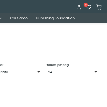
0
i
Chi siamo
Publishing Foundation
per
Prodotti per pag
finito
24