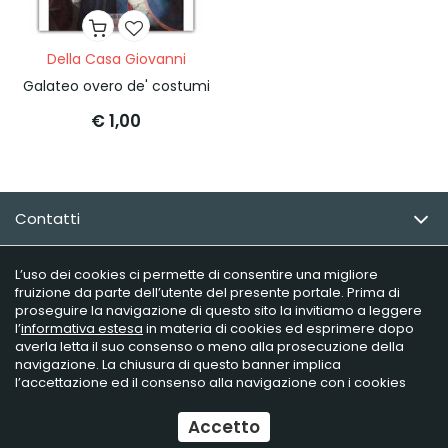
Della Casa Giovanni
Galateo overo de' costumi
€ 1,00
Contatti
Email Newsletter
L’uso dei cookies ci permette di consentire una migliore
fruizione da parte dell’utente del presente portale. Prima di
proseguire la navigazione di questo sito la invitiamo a leggere
Info utili
l’
informativa estesa
in materia di cookies ed esprimere dopo
averla letta il suo consenso o meno alla prosecuzione della
navigazione. La chiusura di questo banner implica
l’accettazione ed il consenso alla navigazione con i cookies
Raffaelli Editore - P.iva 02181230406
Ecommerce
by Daisuke
Accetto