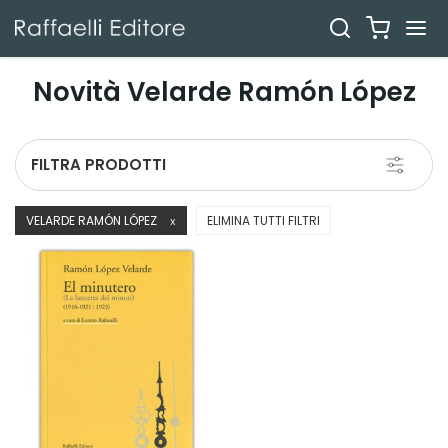
Novità Velarde Ramón López
Toggle
FILTRA PRODOTTI
navigati
VELARDE RAMÓN LÓPEZ
ELIMINA TUTTI FILTRI
X