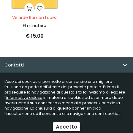
Velarde Ramón López
El minutero
€ 15,00
Contatti
Email Newsletter
L’uso dei cookies ci permette di consentire una migliore
fruizione da parte dell’utente del presente portale. Prima di
proseguire la navigazione di questo sito la invitiamo a leggere
Info utili
l’
informativa estesa
in materia di cookies ed esprimere dopo
averla letta il suo consenso o meno alla prosecuzione della
navigazione. La chiusura di questo banner implica
l’accettazione ed il consenso alla navigazione con i cookies
Raffaelli Editore - P.iva 02181230406
Ecommerce
by Daisuke
Accetto