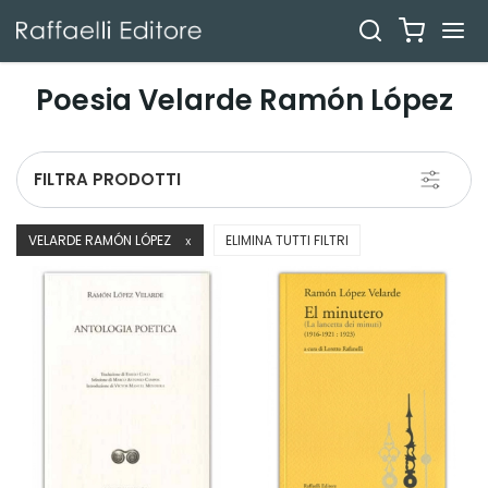
Poesia Velarde Ramón López
Toggle
FILTRA PRODOTTI
navigati
VELARDE RAMÓN LÓPEZ
ELIMINA TUTTI FILTRI
X