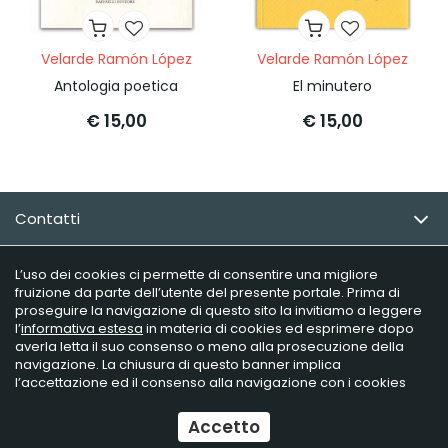
Velarde Ramón López
Velarde Ramón López
Antologia poetica
El minutero
€ 15,00
€ 15,00
Contatti
Email Newsletter
L’uso dei cookies ci permette di consentire una migliore
fruizione da parte dell’utente del presente portale. Prima di
proseguire la navigazione di questo sito la invitiamo a leggere
Info utili
l’
informativa estesa
in materia di cookies ed esprimere dopo
averla letta il suo consenso o meno alla prosecuzione della
navigazione. La chiusura di questo banner implica
l’accettazione ed il consenso alla navigazione con i cookies
Raffaelli Editore - P.iva 02181230406
Ecommerce
by Daisuke
Accetto