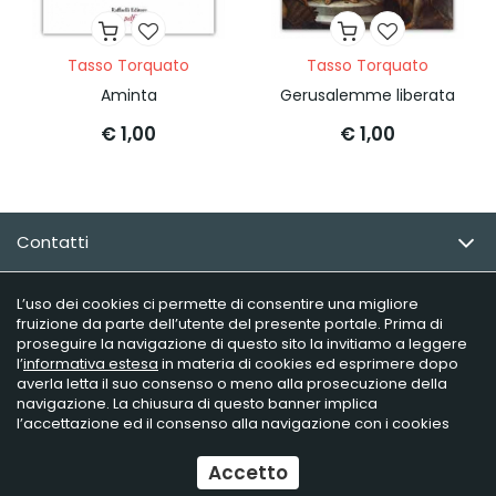
Tasso Torquato
Tasso Torquato
Aminta
Gerusalemme liberata
€ 1,00
€ 1,00
Contatti
Email Newsletter
L’uso dei cookies ci permette di consentire una migliore
fruizione da parte dell’utente del presente portale. Prima di
proseguire la navigazione di questo sito la invitiamo a leggere
Info utili
l’
informativa estesa
in materia di cookies ed esprimere dopo
averla letta il suo consenso o meno alla prosecuzione della
navigazione. La chiusura di questo banner implica
l’accettazione ed il consenso alla navigazione con i cookies
Raffaelli Editore - P.iva 02181230406
Ecommerce
by Daisuke
Accetto