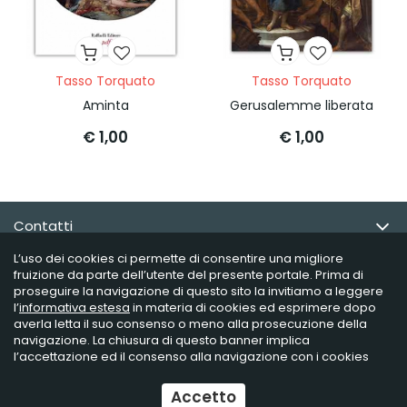
Tasso Torquato
Tasso Torquato
Aminta
Gerusalemme liberata
€ 1,00
€ 1,00
Contatti
L’uso dei cookies ci permette di consentire una migliore
Email Newsletter
fruizione da parte dell’utente del presente portale. Prima di
proseguire la navigazione di questo sito la invitiamo a leggere
l’
informativa estesa
in materia di cookies ed esprimere dopo
Info utili
averla letta il suo consenso o meno alla prosecuzione della
navigazione. La chiusura di questo banner implica
l’accettazione ed il consenso alla navigazione con i cookies
Raffaelli Editore - P.iva 02181230406
Accetto