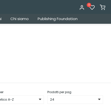
0
i
Chi siamo
Publishing Foundation
per
Prodotti per pag
etico A-Z
24