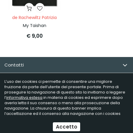
de Rachewiltz Patrizia
My Taishan
€ 9,00
Contatti
Email Newsletter
L’uso dei cookies ci permette di consentire una migliore
fruizione da parte dell’utente del presente portale. Prima di
proseguire la navigazione di questo sito la invitiamo a leggere
Info utili
l’
informativa estesa
in materia di cookies ed esprimere dopo
averla letta il suo consenso o meno alla prosecuzione della
navigazione. La chiusura di questo banner implica
l’accettazione ed il consenso alla navigazione con i cookies
Raffaelli Editore - P.iva 02181230406
Ecommerce
by Daisuke
Accetto