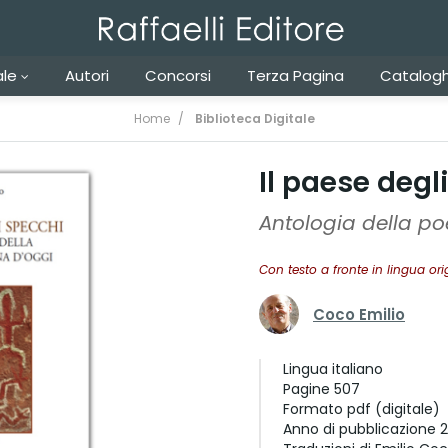
ale
Autori
Concorsi
Terza Pagina
Catalogh
Home
Biblioteca Digitale
Il paese degl
Antologia della po
Con testo a fronte in lingua ori
Coco Emilio
Lingua
italiano
Pagine
507
Formato
pdf (digitale)
Anno di pubblicazione
2