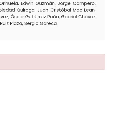
 Orihuela, Edwin Guzmán, Jorge Campero,
oledad Quiroga, Juan Cristóbal Mac Lean,
vez, Óscar Gutiérrez Peña, Gabriel Chávez
uiz Plaza, Sergio Gareca.