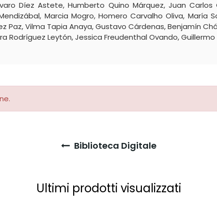
Álvaro Díez Astete, Humberto Quino Márquez, Juan Carlos
endizábal, Marcia Mogro, Homero Carvalho Oliva, María S
ez Paz, Vilma Tapia Anaya, Gustavo Cárdenas, Benjamín Chá
 Rodríguez Leytón, Jessica Freudenthal Ovando, Guillermo R
ne.
Biblioteca Digitale
Ultimi prodotti visualizzati