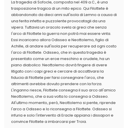
La tragedia di Sofocle, composta nel 409 a.C., è una
trasposizione tragica di un mito epico. Qui Filottete è
abbandonato da dieci anni sull'isola di Lemno a causa di
una ferita infetta e puzzolente provocatagli da una
vipera. Tuttavia un oracolo svela ai greci che senza
l'arco di Filottete la guerra non potrà mai essere vinta.
Essi incaricano allora Odisseo e Neottolemo, figlio di
Achille, di andare sull'isola per recuperare ad ogni costo
l'arco di Filottete. Odisseo, che in questa tragedia è
presentato come un eroe meschino e crudele, ha un
piano diabolico: Neottolemo dovrà fingere di avere
litigato con i capi greci e cercare di accattivarsi la
fiducia di Filottete per farsi consegnare l'arco, che
altrimenti avrebbe dovuto prendere con la forza.
L'inganno riesce, Filottete consegna il suo arco all'amico
Neottolemo, che a sua volta lo consegna a Odisseo.
All'ultimo momento, però, Neottolemo si pente, riprende
l'arco a Odisseo e lo riconsegna a Filottete. Odisseo si
infuria e solo l'intervento di Eracle appiana i dissapori e
convince Filottete a imbarcarsi per Troia.