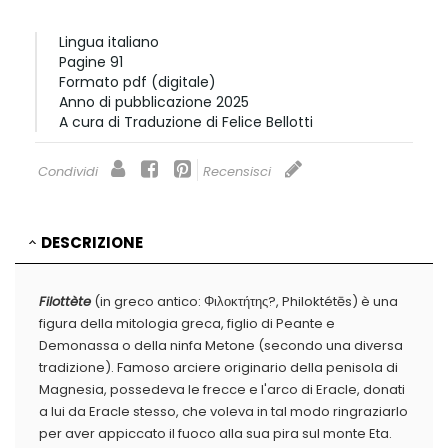
Lingua
italiano
Pagine
91
Formato
pdf (digitale)
Anno di pubblicazione
2025
A cura di
Traduzione di Felice Bellotti
Condividi
Recensisci
DESCRIZIONE
Filottète
(in greco antico: Φιλοκτήτης?, Philoktétēs) è una
figura della mitologia greca, figlio di Peante e
Demonassa o della ninfa Metone (secondo una diversa
tradizione). Famoso arciere originario della penisola di
Magnesia, possedeva le frecce e l'arco di Eracle, donati
a lui da Eracle stesso, che voleva in tal modo ringraziarlo
per aver appiccato il fuoco alla sua pira sul monte Eta.