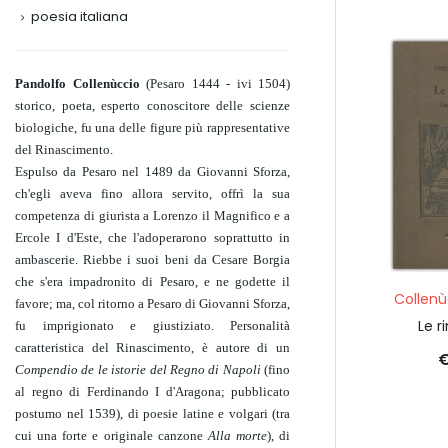
poesia italiana
Pandolfo Collenùccio
(Pesaro 1444 - ivi 1504)
storico, poeta, esperto conoscitore delle scienze
biologiche, fu una delle figure più rappresentative
del Rinascimento.
Espulso da Pesaro nel 1489 da Giovanni Sforza,
ch'egli aveva fino allora servito, offrì la sua
competenza di giurista a Lorenzo il Magnifico e a
Ercole I d'Este, che l'adoperarono soprattutto in
ambascerie. Riebbe i suoi beni da Cesare Borgia
che s'era impadronito di Pesaro, e ne godette il
Collenù
favore; ma, col ritorno a Pesaro di Giovanni Sforza,
Le r
fu imprigionato e giustiziato. Personalità
caratteristica del Rinascimento, è autore di un
€
Compendio de le istorie del Regno di Napoli
(fino
al regno di Ferdinando I d'Aragona; pubblicato
postumo nel 1539), di poesie latine e volgari (tra
cui una forte e originale canzone
Alla morte
), di