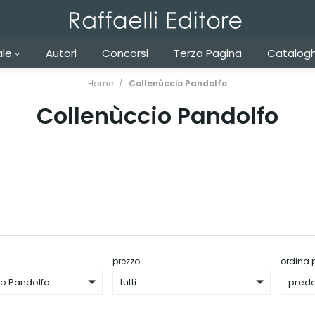
ale
Autori
Concorsi
Terza Pagina
Catalogh
Home
Collenùccio Pandolfo
Collenùccio Pandolfo
prezzo
ordina 
io Pandolfo
tutti
prede