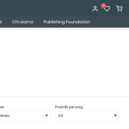
0
i
Chi siamo
Publishing Foundation
per
Prodotti per pag
finito
24