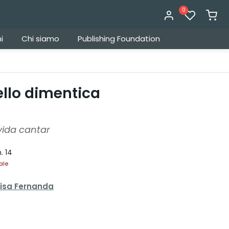
0
i
Chi siamo
Publishing Foundation
cello dimentica
lvida cantar
. 14
ale
uisa Fernanda