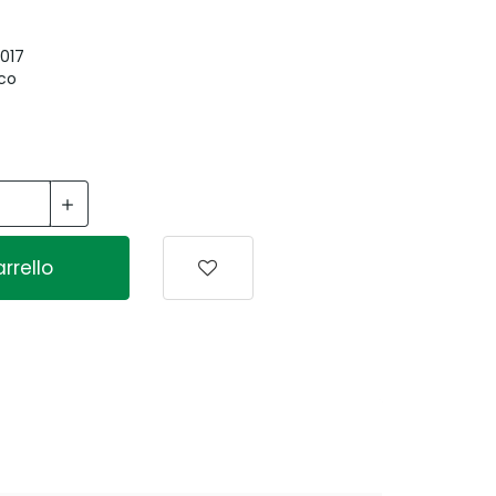
017
oco
rrello