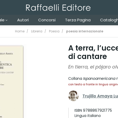
ale
Autori
Concorsi
Terza Pagina
Catalogh
Home
Libreria
Poesia
poesia internazionale
A terra, l’uc
di cantare
En tierra, el pájaro o
Collana
Ispanoamericana
n
con testo a fronte in lingua origin
Trujillo Amaya L
ISBN
9788867921775
Lingua
italiano