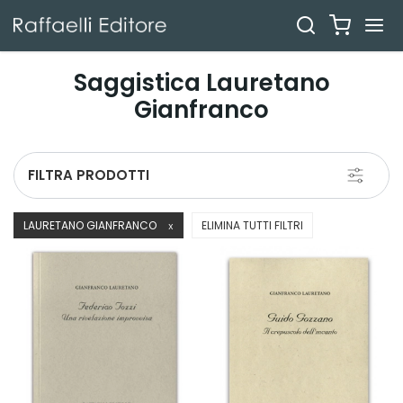
Saggistica Lauretano
Gianfranco
Toggle
FILTRA PRODOTTI
navigati
LAURETANO GIANFRANCO
ELIMINA TUTTI FILTRI
X