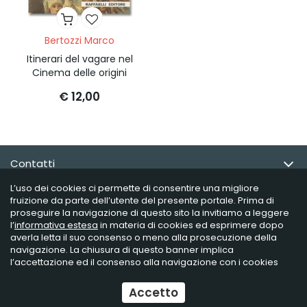
Bertozzi Marco
Itinerari del vagare nel
Cinema delle origini
€ 12,00
Contatti
L’uso dei cookies ci permette di consentire una migliore
Email Newsletter
fruizione da parte dell’utente del presente portale. Prima di
proseguire la navigazione di questo sito la invitiamo a leggere
l’
informativa estesa
in materia di cookies ed esprimere dopo
Info utili
averla letta il suo consenso o meno alla prosecuzione della
navigazione. La chiusura di questo banner implica
l’accettazione ed il consenso alla navigazione con i cookies
Raffaelli Editore - P.iva 02181230406
Accetto
Ecommerce
by Daisuke