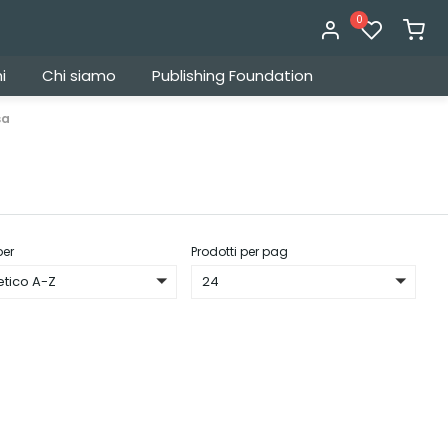
0
i
Chi siamo
Publishing Foundation
sa
per
Prodotti per pag
etico A-Z
24