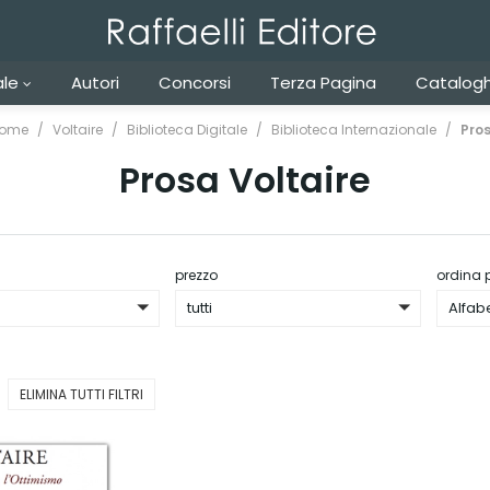
ale
Autori
Concorsi
Terza Pagina
Catalogh
ome
Voltaire
Biblioteca Digitale
Biblioteca Internazionale
Pro
Prosa Voltaire
prezzo
ordina 
tutti
Alfab
ELIMINA TUTTI FILTRI