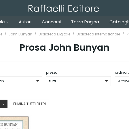
ale
Autori
Concorsi
Terza Pagina
Catalogh
e
John Bunyan
Biblioteca Digitale
Biblioteca Internazionale
P
Prosa John Bunyan
prezzo
ordina 
an
tutti
Alfab
ELIMINA TUTTI FILTRI
X