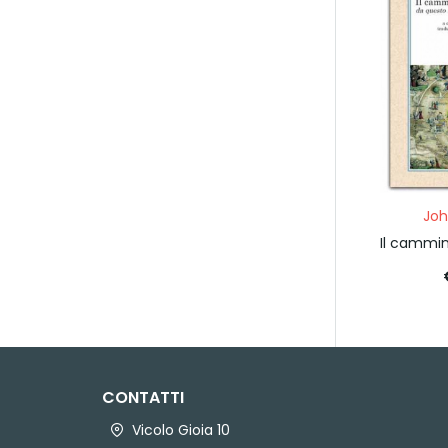
Joh
Il cammin
CONTATTI
Vicolo Gioia 10