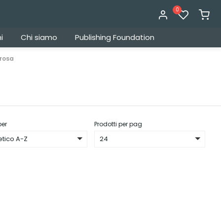
0
i
Chi siamo
Publishing Foundation
rosa
per
Prodotti per pag
etico A-Z
24