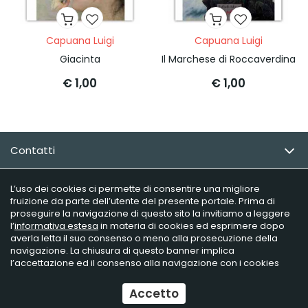
Capuana Luigi
Capuana Luigi
Giacinta
Il Marchese di Roccaverdina
€ 1,00
€ 1,00
Contatti
Email Newsletter
L’uso dei cookies ci permette di consentire una migliore
fruizione da parte dell’utente del presente portale. Prima di
proseguire la navigazione di questo sito la invitiamo a leggere
Info utili
l’
informativa estesa
in materia di cookies ed esprimere dopo
averla letta il suo consenso o meno alla prosecuzione della
navigazione. La chiusura di questo banner implica
l’accettazione ed il consenso alla navigazione con i cookies
Raffaelli Editore - P.iva 02181230406
Ecommerce
by Daisuke
Accetto