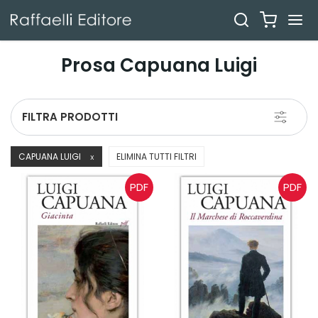
Prosa Capuana Luigi
Toggle
FILTRA PRODOTTI
navigati
CAPUANA LUIGI
ELIMINA TUTTI FILTRI
X
PDF
PDF