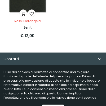
Rossi Pierangela
Zenit
€ 12,00
Contatti
Email Newsletter
L’uso dei cookies ci permette di consentire una migliore
fruizione da parte dell’utente del presente portale. Prima di
proseguire la navigazione di questo sito la invitiamo a leggere
Info utili
l’
informativa estesa
in materia di cookies ed esprimere dopo
averla letta il suo consenso o meno alla prosecuzione della
navigazione. La chiusura di questo banner implica
l’accettazione ed il consenso alla navigazione con i cookies
Raffaelli Editore - P.iva 02181230406