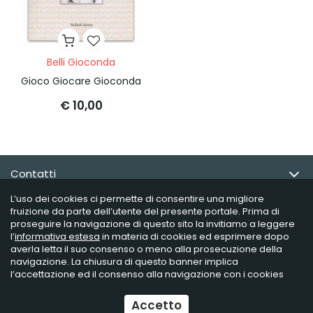
Belli Gioconda
Gioco Giocare Gioconda
€ 10,00
Contatti
L’uso dei cookies ci permette di consentire una migliore
Email Newsletter
fruizione da parte dell’utente del presente portale. Prima di
proseguire la navigazione di questo sito la invitiamo a leggere
l’
informativa estesa
in materia di cookies ed esprimere dopo
Info utili
averla letta il suo consenso o meno alla prosecuzione della
navigazione. La chiusura di questo banner implica
l’accettazione ed il consenso alla navigazione con i cookies
Raffaelli Editore - P.iva 02181230406
Accetto