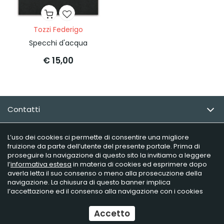
Tozzi Federigo
Specchi d'acqua
€ 15,00
Contatti
Email Newsletter
L’uso dei cookies ci permette di consentire una migliore
fruizione da parte dell’utente del presente portale. Prima di
proseguire la navigazione di questo sito la invitiamo a leggere
Info utili
l’
informativa estesa
in materia di cookies ed esprimere dopo
averla letta il suo consenso o meno alla prosecuzione della
navigazione. La chiusura di questo banner implica
l’accettazione ed il consenso alla navigazione con i cookies
Raffaelli Editore - P.iva 02181230406
Ecommerce
by Daisuke
Accetto