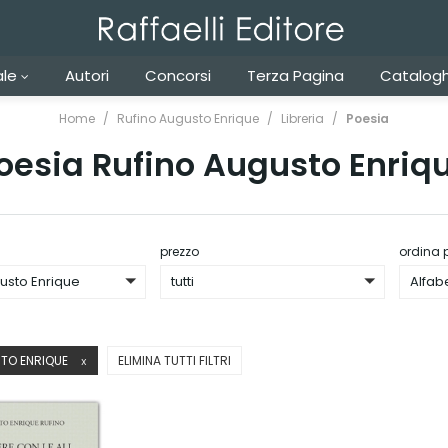
ale
Autori
Concorsi
Terza Pagina
Catalogh
Home
Rufino Augusto Enrique
Libreria
Poesia
oesia Rufino Augusto Enriq
prezzo
ordina 
usto Enrique
tutti
Alfab
TO ENRIQUE
ELIMINA TUTTI FILTRI
X