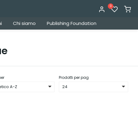
0
i
Chi siamo
Publishing Foundation
ue
per
Prodotti per pag
etico A-Z
24