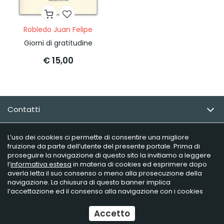
Robledo Juan Felipe
Giorni di gratitudine
€ 15,00
Contatti
Email Newsletter
L’uso dei cookies ci permette di consentire una migliore
fruizione da parte dell’utente del presente portale. Prima di
proseguire la navigazione di questo sito la invitiamo a leggere
Info utili
l’
informativa estesa
in materia di cookies ed esprimere dopo
averla letta il suo consenso o meno alla prosecuzione della
navigazione. La chiusura di questo banner implica
l’accettazione ed il consenso alla navigazione con i cookies
Raffaelli Editore - P.iva 02181230406
Ecommerce
by Daisuke
Accetto