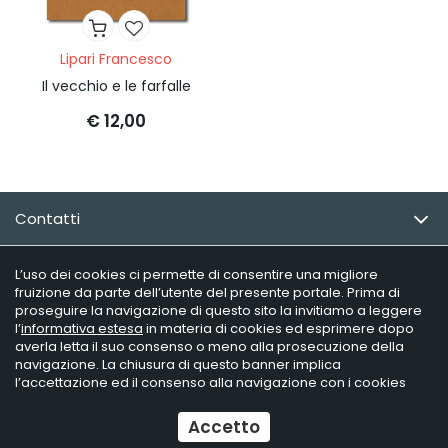
Lipari Francesco
Il vecchio e le farfalle
€ 12,00
Contatti
Email Newsletter
L’uso dei cookies ci permette di consentire una migliore
fruizione da parte dell’utente del presente portale. Prima di
proseguire la navigazione di questo sito la invitiamo a leggere
Info utili
l’
informativa estesa
in materia di cookies ed esprimere dopo
averla letta il suo consenso o meno alla prosecuzione della
navigazione. La chiusura di questo banner implica
l’accettazione ed il consenso alla navigazione con i cookies
Raffaelli Editore - P.iva 02181230406
Ecommerce
by Daisuke
Accetto