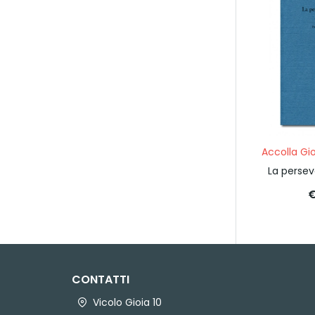
Accolla Gi
La persev
€
CONTATTI
Vicolo Gioia 10