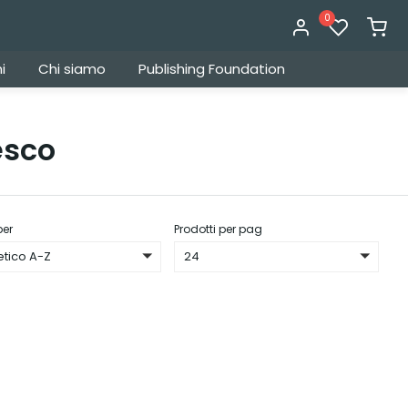
0
i
Chi siamo
Publishing Foundation
esco
per
Prodotti per pag
etico A-Z
24