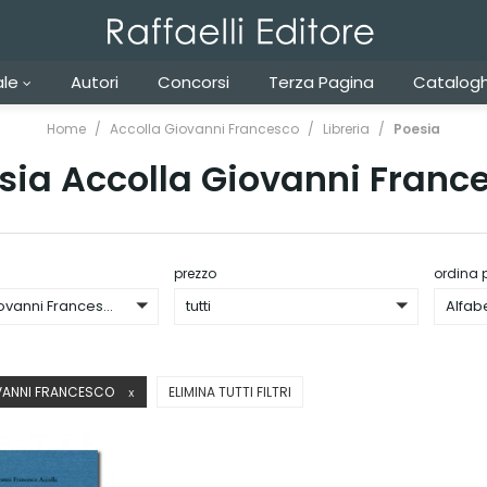
ale
Autori
Concorsi
Terza Pagina
Catalogh
Home
Accolla Giovanni Francesco
Libreria
Poesia
sia Accolla Giovanni Franc
prezzo
ordina 
Accolla Giovanni Francesco
tutti
Alfab
VANNI FRANCESCO
ELIMINA TUTTI FILTRI
X