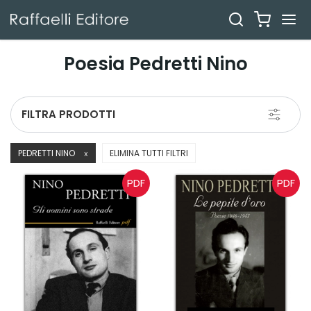
Poesia Pedretti Nino
Toggle
FILTRA PRODOTTI
navigati
PEDRETTI NINO
ELIMINA TUTTI FILTRI
X
PDF
PDF