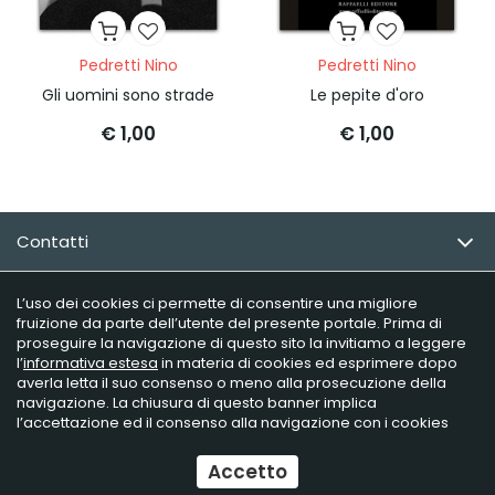
Pedretti Nino
Pedretti Nino
Gli uomini sono strade
Le pepite d'oro
€ 1,00
€ 1,00
Contatti
Email Newsletter
L’uso dei cookies ci permette di consentire una migliore
fruizione da parte dell’utente del presente portale. Prima di
proseguire la navigazione di questo sito la invitiamo a leggere
Info utili
l’
informativa estesa
in materia di cookies ed esprimere dopo
averla letta il suo consenso o meno alla prosecuzione della
navigazione. La chiusura di questo banner implica
l’accettazione ed il consenso alla navigazione con i cookies
Raffaelli Editore - P.iva 02181230406
Ecommerce
by Daisuke
Accetto