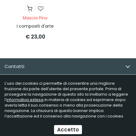
Mascia Pino
I compositi d'arte
€ 23,00
Contatti
Email Newsletter
L’uso dei cookies ci permette di consentire una migliore
fruizione da parte dell’utente del presente portale. Prima di
proseguire la navigazione di questo sito la invitiamo a leggere
Info utili
l’
informativa estesa
in materia di cookies ed esprimere dopo
averla letta il suo consenso o meno alla prosecuzione della
navigazione. La chiusura di questo banner implica
l’accettazione ed il consenso alla navigazione con i cookies
Raffaelli Editore - P.iva 02181230406
Ecommerce
by Daisuke
Accetto