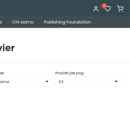
0
i
Chi siamo
Publishing Foundation
ier
per
Prodotti per pag
arrivi
24