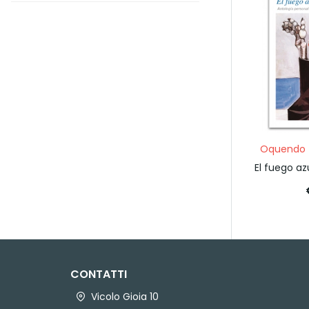
Oquendo 
El fuego az
CONTATTI
Vicolo Gioia 10