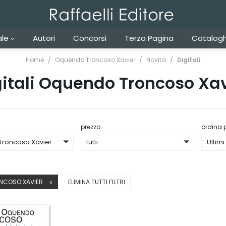
ale
Autori
Concorsi
Terza Pagina
Catalogh
Home
Oquendo Troncoso Xavier
Novità
Digitali
gitali Oquendo Troncoso Xav
prezzo
ordina 
roncoso Xavier
tutti
Ultimi 
NCOSO XAVIER
ELIMINA TUTTI FILTRI
X