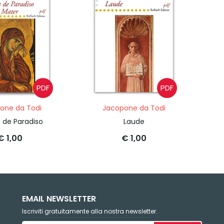
PDF
PDF
one da Todi
Jacopone da Todi
 de Paradiso
Laude
€ 1,00
€ 1,00
EMAIL NEWSLETTER
Iscriviti gratuitamente alla nostra newsletter.