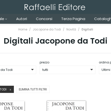
ale
Autori
Concorsi
Terza Pagina
Catalogh
Home
Jacopone da Todi
Novità
Digitali
Digitali Jacopone da Todi
prezzo
ordina 
da Todi
tutti
Ultimi 
 TODI
ELIMINA TUTTI FILTRI
X