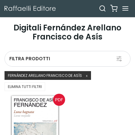
Digitali Fernández Arellano
Francisco de Asís
Toggle
FILTRA PRODOTTI
navigati
FERNÁNDEZ ARELLANO FRANCISCO DE ASÍS
X
ELIMINA TUTTI FILTRI
PDF